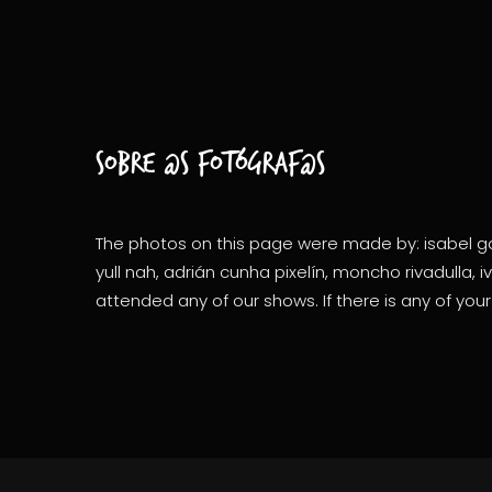
Sobre @s fotógraf@s
The photos on this page were made by: isabel gon
yull nah, adrián cunha pixelín, moncho rivadulla, 
attended any of our shows. If there is any of you